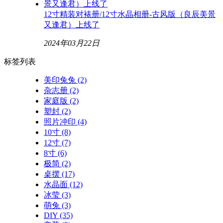
12寸精装对裱册/12寸水晶相册-古风版（良辰美景
又逢君）上线了
2024年03月22日
标签列表
美印兔兔
(2)
杂志册
(2)
家庭版
(2)
塑封
(2)
照片冲印
(4)
10寸
(8)
12寸
(7)
8寸
(6)
极简
(2)
桌摆
(17)
水晶面
(12)
冰莹
(3)
萌兔
(3)
DIY
(35)