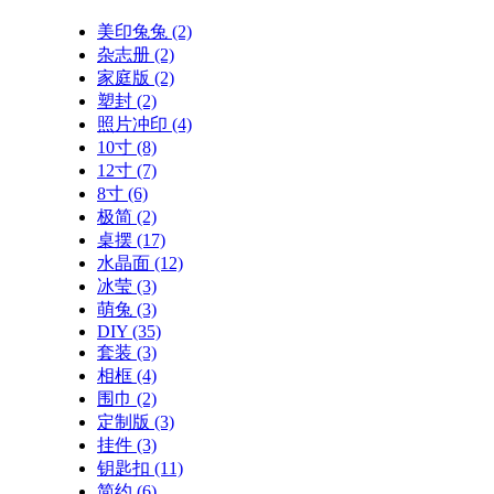
美印兔兔
(2)
杂志册
(2)
家庭版
(2)
塑封
(2)
照片冲印
(4)
10寸
(8)
12寸
(7)
8寸
(6)
极简
(2)
桌摆
(17)
水晶面
(12)
冰莹
(3)
萌兔
(3)
DIY
(35)
套装
(3)
相框
(4)
围巾
(2)
定制版
(3)
挂件
(3)
钥匙扣
(11)
简约
(6)