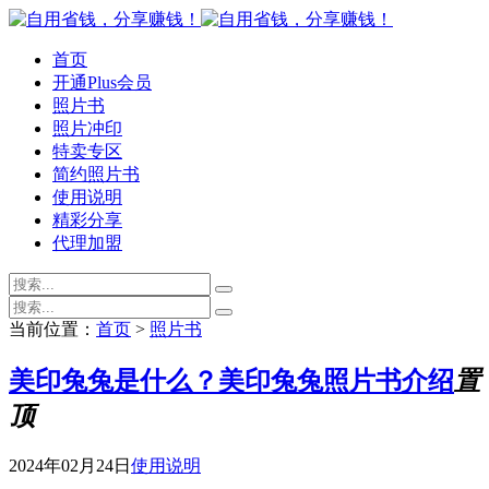
首页
开通Plus会员
照片书
照片冲印
特卖专区
简约照片书
使用说明
精彩分享
代理加盟
当前位置：
首页
>
照片书
美印兔兔是什么？美印兔兔照片书介绍
置
顶
2024年02月24日
使用说明