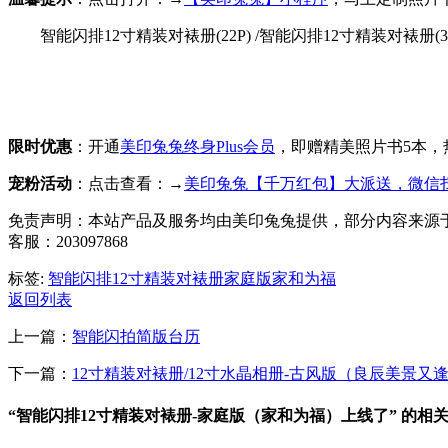
智能闪排12寸精装对裱册(22P) /智能闪排12寸精装对裱册(
限时优惠
：开通
美印兔兔终身Plus会员
，即赠精美照片书5本，热门
宠粉活动
：点击查看：→
美印兔兔【千万红包】大派送，微信
免责声明：本站产品及服务均由美印兔兔提供，部分内容来源于网络，
客服：203097868
标签:
智能闪排
12寸
精装对裱册
家庭版
家和为福
返回列表
上一篇：
智能闪拍简版台历
下一篇：
12寸精装对裱册/12寸水晶相册-古风版（良辰美景又
“智能闪排12寸精装对裱册-家庭版（家和为福）上线了” 的相