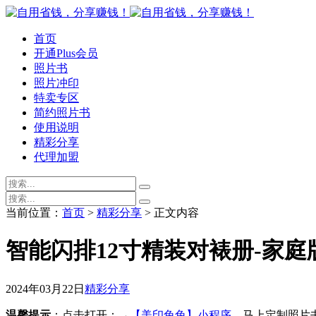
首页
开通Plus会员
照片书
照片冲印
特卖专区
简约照片书
使用说明
精彩分享
代理加盟
当前位置：
首页
>
精彩分享
> 正文内容
智能闪排12寸精装对裱册-家
2024年03月22日
精彩分享
温馨提示
：点击打开：→
【美印兔兔】小程序
，马上定制照片书，