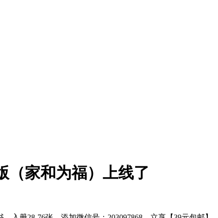
庭版（家和为福）上线了
入册28-76张，添加微信号：203097868，立享【39元包邮】