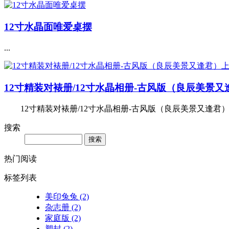
12寸水晶面唯爱桌摆
...
12寸精装对裱册/12寸水晶相册-古风版（良辰美景
12寸精装对裱册/12寸水晶相册-古风版（良辰美景又逢君）上
搜索
Search
热门阅读
标签列表
美印兔兔
(2)
杂志册
(2)
家庭版
(2)
塑封
(2)