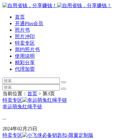
首页
开通Plus会员
照片书
照片冲印
特卖专区
简约照片书
使用说明
精彩分享
代理加盟
当前位置：
首页
> 第3页
特卖专区
幸运萌兔红绳手链
...
2024年02月25日
特卖专区