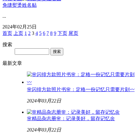
免缝熨烫姓名贴
...
2024年02月25日
首页
上页
1
2
3
4
5
6
7
8
9
下页
尾页
搜索
Search
最新文章
🌸闪排方款照片书🌸：定格一份记忆只需要片刻〰️
2024年03月22日
🌸精品杂志册🌸：记录美好，留存记忆🌼
2024年03月22日